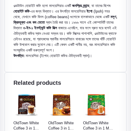
ওল্ডটাউন হোয়াইট কফি হলো মালয়েশিয়ার একটি
জনপ্রিয় ব্র্যান্ড
, যা তাদের বিশেষ
হোয়াইট কফি
-এর জন্য বিখ্যাত। এর উৎপত্তি মালয়েশিয়ার
ইপো
(Ipoh) শহর
থেকে, যেখানে কফি বিনস (coffee beans) গুলোকে হালকাভাবে ভেজে একটি
মসৃণ,
ক্রিমযুক্ত এবং কম তেতো
স্বাদ তৈরি করা হয়। ১৯৯৯ সালে এই কোম্পানিটি তাদের
বিখ্যাত
৩-ইন-১ ইনস্ট্যান্ট কফি মিক্স
বাজারে এনেছিল, যার ফলে দ্রুত ঘরে বসেই এই
ঐতিহ্যবাহী কফির স্বাদ নেওয়া সম্ভব হয়। কফি মিক্সের পাশাপাশি, ওল্ডটাউনের ক্যাফে
চেইনও রয়েছে, যা গ্রাহকদের স্থানীয় মালয়েশিয়ান খাবারের সঙ্গে তাদের খাঁটি হোয়াইট
কফি উপভোগ করার সুযোগ দেয়। এটি কেবল একটি পানীয় নয়, বরং মালয়েশিয়ান কফি
সংস্কৃতির একটি গুরুত্বপূর্ণ অংশ।
উৎপত্তি:
মালয়েশিয়া (ইপোহ হোয়াইট কফির ঐতিহ্যবাহী স্বাদ)।
Related products
ite
OldTown White
OldTown White
OldTown White
OldTow
1
Coffee 3 in 1
Coffee 3 in 1
Coffee 3 in 1 Milk
Coffee 