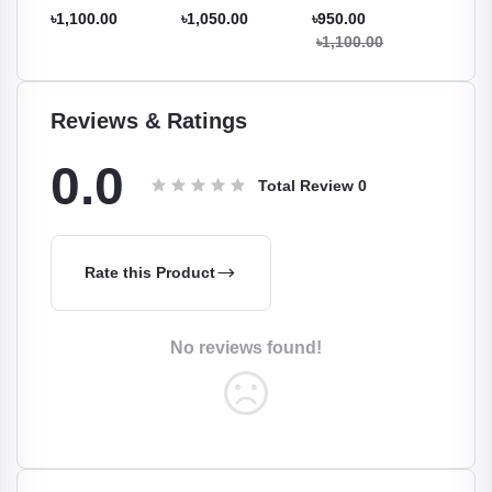
Kopi Less Sugar
Salted Caramel +
Tea
Extra R
৳1,100.00
৳1,050.00
৳950.00
৳1,100
individul Stick
৳1,100.00
Reviews & Ratings
0.0
Total Review
0
Rate this Product
No reviews found!