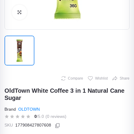
Click to Enlarge
Compare
Wishlist
Share
OldTown White Coffee 3 in 1 Natural Cane
Sugar
Brand
OLDTOWN
0
/5.0
(0 reviews)
SKU
177908427807608