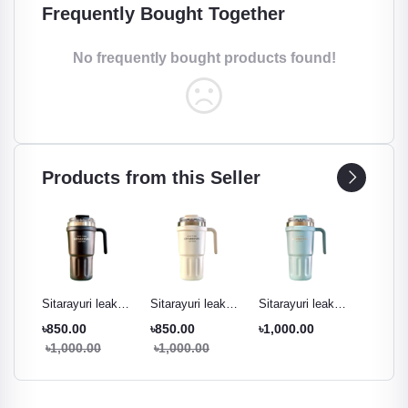
Frequently Bought Together
No frequently bought products found!
Products from this Seller
ak
Sitarayuri leak
Sitarayuri leak
Sitarayuri leak
Sitarayu
r
proof tumbler
proof tumbler
proof tumbler
proof t
৳850.00
৳850.00
৳1,000.00
৳850.0
ml
black - 600ml
cream white -
Pestal green -
night pu
৳1,000.00
৳1,000.00
৳1,000
600ml
600ml
600ml