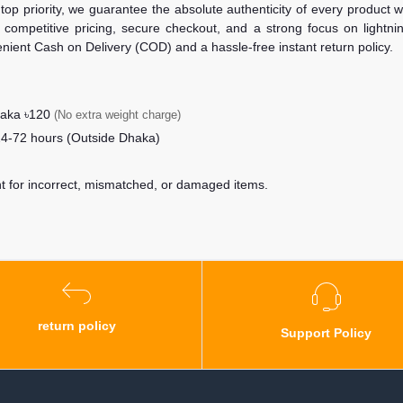
 top priority, we guarantee the absolute authenticity of every product
competitive pricing, secure checkout, and a strong focus on lightning
nient Cash on Delivery (COD) and a hassle-free instant return policy.
haka ৳120
(No extra weight charge)
24-72 hours (Outside Dhaka)
nt for incorrect, mismatched, or damaged items.
return policy
Support Policy