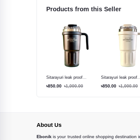
Products from this Seller
rayuri leak proof
Sitarayuri leak proof
Sitarayuri leak proof
ler brown - 600ml
tumbler black - 600ml
tumbler cream white -
0.00
৳1,000.00
৳850.00
৳1,000.00
৳850.00
৳1,000.00
600ml
About Us
Ebonik
is your trusted online shopping destination 