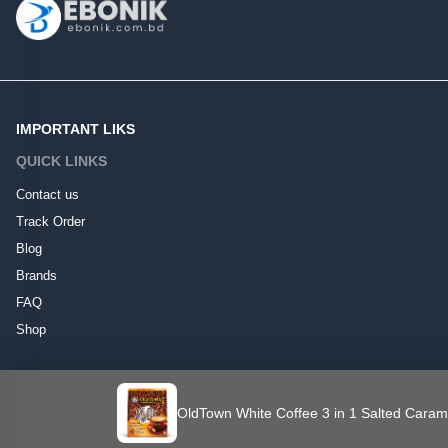
IMPORTANT LIKS
QUICK LINKS
Contact us
Track Order
Blog
Brands
FAQ
Shop
©EBONIKMART
OldTown White Coffee 3 in 1 Salted Caramel