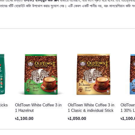
িটি তাদের বিখ্যাত
৩-ইন-১ ইনস্ট্যান্ট কফি মিক্স
বাজারে এনেছিল, যার ফলে দ্রুত ঘরে বসেই এই ঐতিহ্যবাহী কফ
্গে তাদের খাঁটি হোয়াইট কফি উপভোগ করার সুযোগ দেয়। এটি কেবল একটি পানীয় নয়, বরং মালয়েশিয়ান কফি সংস
icks
OldTown White Coffee 3 in
OldTown White Coffee 3 in
OldTown
1 Hazelnut
1 Clasic & individual Stick
1 30% L
৳1,100.00
৳1,050.00
৳1,100.