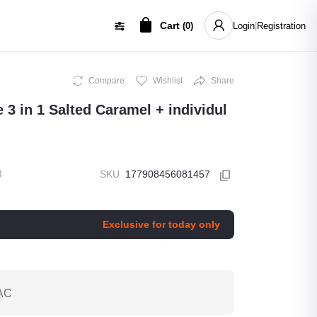
Cart
(
0
)
Login
|
Registration
Compare
Wishlist
Share
3 in 1 Salted Caramel + individul
)
SKU
177908456081457
Exclusive for today only
AC