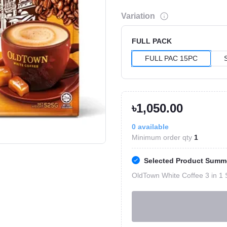
Variation
FULL PACK
FULL PAC 15PC
৳1,050.00
Click to Enlarge
0
available
Minimum order qty
1
Selected Product Summ
OldTown White Coffee 3 in 1 S