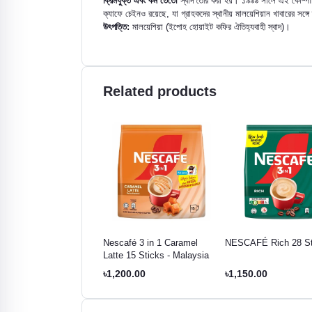
ক্রিমযুক্ত এবং কম তেতো
স্বাদ তৈরি করা হয়। ১৯৯৯ সালে এই কোম্পান
ক্যাফে চেইনও রয়েছে, যা গ্রাহকদের স্থানীয় মালয়েশিয়ান খাবারের সঙ
উৎপত্তি:
মালয়েশিয়া (ইপোহ হোয়াইট কফির ঐতিহ্যবাহী স্বাদ)।
Related products
afe Original 3in1
Nescafé 3 in 1 Caramel
NESCAFÉ Rich 28 St
s Sticks
Latte 15 Sticks - Malaysia
0.00
৳1,200.00
৳1,150.00