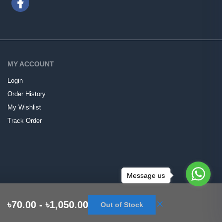
MY ACCOUNT
Login
Order History
My Wishlist
Track Order
Message us
৳70.00 - ৳1,050.00
Out of Stock