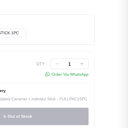
STICK 1PC
QTY
Click to Enlarge
Order Via WhatsApp
ery
alted Caramel + individul Stick -
FULLPAC15PC
Out of Stock