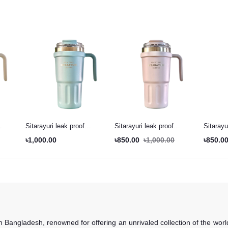
Sitarayuri leak proof
Sitarayuri leak proof
Sitarayu
tumbler Pestal green -
tumbler mid night purple -
৳1,000.00
৳850.00
৳1,000.00
৳850.0
600ml
600ml
in Bangladesh, renowned for offering an unrivaled collection of the wo