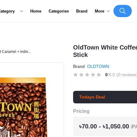
Category
Home
Categories
Brand
More
OldTown White Coffee 
 Caramel + indiv...
Stick
Brand
OLDTOWN
0
/5.0
(0 reviews
Todays Deal
Pricing
৳70.00 - ৳1,050.00
/P