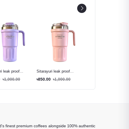
ri leak proof
Sitarayuri leak proof
Davidoff Crema Intense
tumbler purple - 600ml
tumbler rose pink - 600ml
Premium Instant Coffee -
0
৳1,000.00
৳850.00
৳1,000.00
৳980.00
৳1,150.00
90g
rld's finest premium coffees alongside 100% authentic