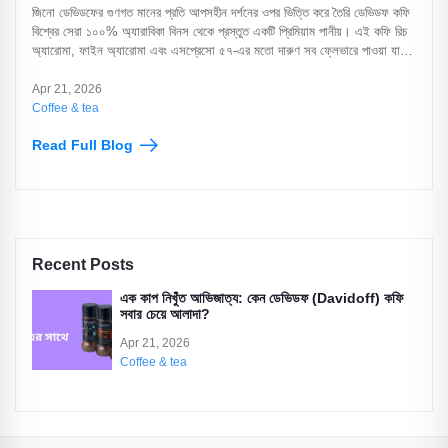
জিনো ডেভিডফের গুণগত মানের প্রতি আপসহীন দর্শনের ওপর ভিত্তি করে তৈরি ডেভিডফ কফি
বিশ্বের সেরা ১০০% অ্যারাবিকা বিনস থেকে প্রস্তুত একটি প্রিমিয়াম পানীয়। এই কফি রিচ
অ্যারোমা, ফাইন অ্যারোমা এবং এসপ্রেসো ৫৭-এর মতো দারুণ সব ফ্লেভারে পাওয়া যায়,
যা প্রতিটি চুমুকে আভিজাত্যের স্বাদ এনে দেয়। এর আসল স্বাদ ও সুবাস পুরোপুরি উপভোগ
করতে ফুটন্ত পানির বদলে ৯০°-৯৫° সেলসিয়াস তাপমাত্রার পানি ব্যবহার করে এবং 'দ্য
Apr 21, 2026
ব্লুমিং' প্রক্রিয়ায় এটি তৈরি করা উচিত। বাংলাদেশে ১০০% অরিজিনাল এবং ফ্রেশ ডেভিডফ
Coffee & tea
কফি নিশ্চিন্তে কেনার জন্য বিশ্বস্ত ই-কমার্স প্ল্যাটফর্ম 'ইবনিক' (Ebonik) হলো সেরা এবং
Read Full Blog
নির্ভরযোগ্য গন্তব্য।
Recent Posts
এক কাপ নিখুঁত আভিজাত্য: কেন ডেভিডফ (Davidoff) কফি
সবার চেয়ে আলাদা?
Apr 21, 2026
Coffee & tea