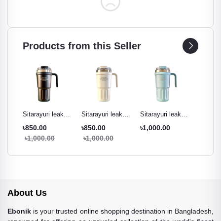
Products from this Seller
ak
Sitarayuri leak
Sitarayuri leak
Sitarayuri leak
Sitarayu
r
proof tumbler
proof tumbler
proof tumbler
proof t
৳850.00
৳850.00
৳1,000.00
৳850.0
ml
black - 600ml
cream white -
Pestal green -
night pu
৳1,000.00
৳1,000.00
৳1,000
600ml
600ml
600ml
About Us
Ebonik
is your trusted online shopping destination in Bangladesh,