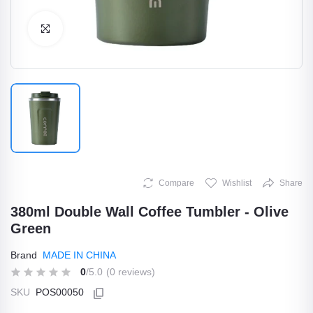
Click to Enlarge
Compare
Wishlist
Share
380ml Double Wall Coffee Tumbler - Olive
Green
Brand
MADE IN CHINA
0
/5.0
(0 reviews)
SKU
POS00050