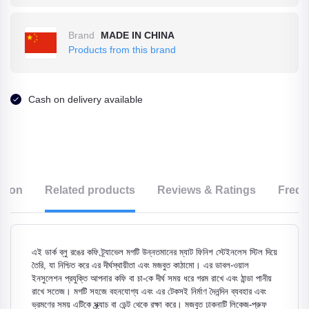
Brand
MADE IN CHINA
Products from this brand
Cash on delivery available
ption
Related products
Reviews & Ratings
Frequ
এই ডার্ক ব্লু রঙের কফি ট্র্যাভেল মগটি উন্নতমানের ম্যাট ফিনিশ স্টেইনলেস স্টিল দিয়ে
তৈরি, যা নিশ্চিত করে এর দীর্ঘস্থায়ীতা এবং মজবুত কাঠামো। এর ডাবল-ওয়াল
ইনসুলেশন প্রযুক্তি আপনার কফি বা চা-কে দীর্ঘ সময় ধরে গরম রাখে এবং ঠান্ডা পানীয়
রাখে সতেজ। মগটি সহজে বহনযোগ্য এবং এর টেকসই নির্মাণ দৈনন্দিন ব্যবহার এবং
ভ্রমণের সময় এটিকে স্ক্র্যাচ বা ডেন্ট থেকে রক্ষা করে। মজবুত ঢাকনাটি লিকেজ-প্রুফ