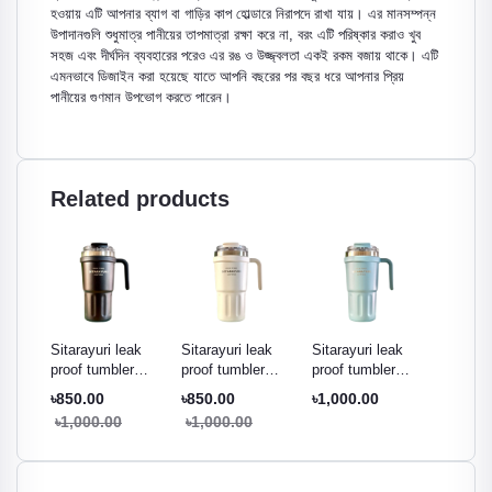
হওয়ায় এটি আপনার ব্যাগ বা গাড়ির কাপ হোল্ডারে নিরাপদে রাখা যায়। এর মানসম্পন্ন
উপাদানগুলি শুধুমাত্র পানীয়ের তাপমাত্রা রক্ষা করে না, বরং এটি পরিষ্কার করাও খুব
সহজ এবং দীর্ঘদিন ব্যবহারের পরেও এর রঙ ও উজ্জ্বলতা একই রকম বজায় থাকে। এটি
এমনভাবে ডিজাইন করা হয়েছে যাতে আপনি বছরের পর বছর ধরে আপনার প্রিয়
পানীয়ের গুণমান উপভোগ করতে পারেন।
Related products
ak
Sitarayuri leak
Sitarayuri leak
Sitarayuri leak
Sitarayu
r
proof tumbler
proof tumbler
proof tumbler
proof t
ml
black - 600ml
cream white -
Pestal green -
night pu
৳850.00
৳850.00
৳1,000.00
৳850.0
600ml
600ml
600ml
৳1,000.00
৳1,000.00
৳1,000