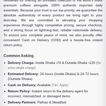
renowned for offering an unrivaled collection of the world's finest
premium coffees alongside 100% authentic imported daily
essentials. Because your trust is our top priority, we guarantee the
absolute authenticity of every product we bring right to your
doorstep. We are committed to elevating your shopping
experience through highly competitive pricing, secure checkout,
and a strong focus on lightning-fast, reliable nationwide delivery.
To ensure your complete peace of mind, we also proudly offer
convenient Cash on Delivery (COD) and a hassle-free instant
return policy.
Common Asking
Delivery Charge:
Inside Dhaka ৳70 & Outside Dhaka ৳120
(No
extra weight charge)
Estimated Delivery:
24 hours (Inside Dhaka) & 24-72 hours
(Outside Dhaka)
Cash on Delivery:
Available
(T&C Apply)
Return Policy:
Instant return to the delivery agent for
incorrect, mismatched, or damaged items.
Delivery Partners:
Pathao & Steadfast