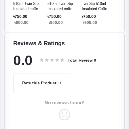
Sip
510ml Twin Sip
510ml Twin Sip
TwinSip 510ml
510ml T
ffee
Insulated coffee
Insulated coffee
Insulated Coffee
Insulat
reen
Tumbler - Gray
Tumbler - Orange
Tumbler – Lite
Tumbler
৳750.00
৳750.00
৳750.00
৳750.0
Pink
৳900.00
৳900.00
৳900.00
৳900.
Reviews & Ratings
0.0
Total Review
0
Rate this Product
No reviews found!