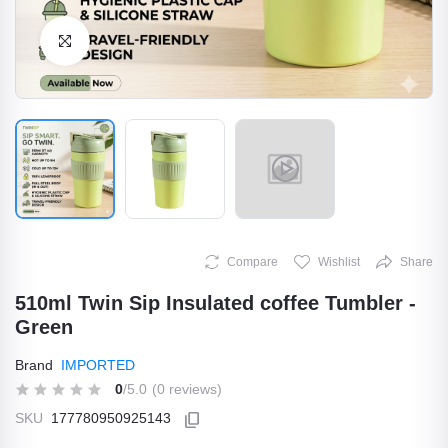
Click to Enlarge
Compare
Wishlist
Share
510ml Twin Sip Insulated coffee Tumbler -
Green
Brand
IMPORTED
0
/5.0
(0 reviews)
SKU
177780950925143