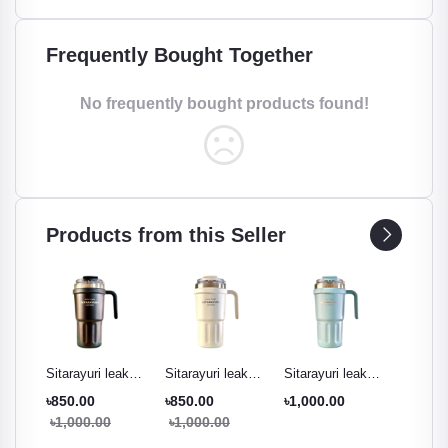
Frequently Bought Together
No frequently bought products found!
Products from this Seller
ak
Sitarayuri leak
Sitarayuri leak
Sitarayuri leak
Sitarayu
r
proof tumbler
proof tumbler
proof tumbler
proof t
৳850.00
৳850.00
৳1,000.00
৳850.0
ml
black - 600ml
cream white -
Pestal green -
night pu
৳1,000.00
৳1,000.00
৳1,000
600ml
600ml
600ml