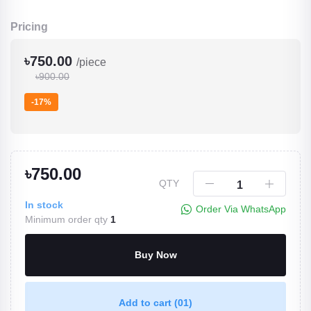
Pricing
৳750.00
/piece
৳900.00
-17%
৳750.00
QTY
In stock
Order Via WhatsApp
Minimum order qty
1
Buy Now
Add to cart
(01)