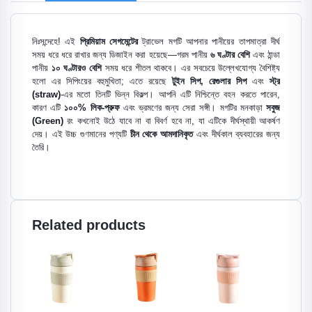
নিঃসন্দেহে! এই
প্রিমিয়াম সেগমেন্টের
ট্রাভেল মগটি আপনার পানীয়ের তাপমাত্রা দীর্ঘ
সময় ধরে ধরে রাখার জন্য ডিজাইন করা হয়েছে—গরম পানীয়
৬ ঘণ্টার বেশি
এবং ঠান্ডা
পানীয়
১০ ঘণ্টারও বেশি
সময় ধরে শীতল থাকবে। এর সবচেয়ে উল্লেখযোগ্য বৈশিষ্ট্য
হলো এর সিপিংয়ের বহুমুখিতা; এতে রয়েছে
টুইন সিপ, রেগুলার সিপ
এবং
স্ট্র
(straw)
-এর মতো তিনটি ভিন্ন বিকল্প। আপনি এটি নিশ্চিন্তে বহন করতে পারেন,
কারণ এটি
১০০% লিক-প্রুফ
এবং ভ্রমণের জন্য সেরা সঙ্গী। মগটির মনকাড়া
সবুজ
(Green)
রং কখনোই উঠে যাবে না বা বিবর্ণ হবে না, যা এটিকে দীর্ঘস্থায়ী আকর্ষণ
দেয়। এই উচ্চ গুণমানের পণ্যটি
চীন থেকে আমদানিকৃত
এবং দীর্ঘকাল ব্যবহারের জন্য
তৈরি।
Related products