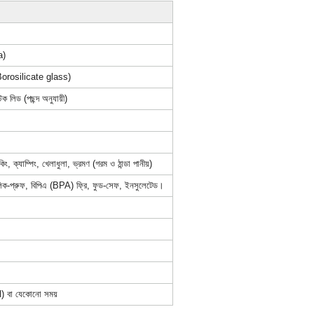
a)
 Borosilicate glass)
িক লিড (পছন্দ অনুযায়ী)
, ক্যাম্পিং, খেলাধুলা, ভ্রমণ (গরম ও ঠান্ডা পানীয়)
 লিক-প্রুফ, বিপিএ (BPA) ফ্রি, ফুড-সেফ, ইনসুলেটেড।
l) বা যেকোনো সময়