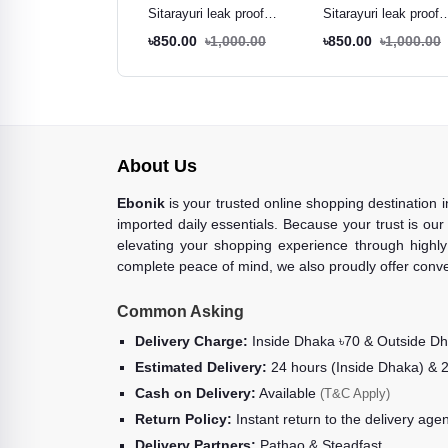
rayuri leak proof
Sitarayuri leak proof
Sitarayuri leak proof
ler brown - 600ml
tumbler black - 600ml
tumbler cream white -
0.00
৳1,000.00
৳850.00
৳1,000.00
৳850.00
৳1,000.00
600ml
About Us
Ebonik
is your trusted online shopping destination 
imported daily essentials. Because your trust is our
elevating your shopping experience through highly 
complete peace of mind, we also proudly offer conve
Common Asking
Delivery Charge:
Inside Dhaka ৳70 & Outside D
Estimated Delivery:
24 hours (Inside Dhaka) & 
Cash on Delivery:
Available
(T&C Apply)
Return Policy:
Instant return to the delivery age
Delivery Partners:
Pathao & Steadfast