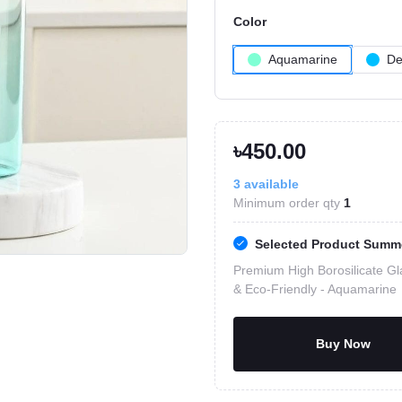
Color
Aquamarine
De
৳450.00
Click to Enlarge
3
available
Minimum order qty
1
Selected Product Summ
Premium High Borosilicate Gl
& Eco-Friendly -
Aquamarine
Buy Now