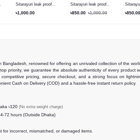
Sitarayuri leak proof
Sitarayuri leak proof
Sitarayu
tumbler Pestal green -
tumbler mid night purple -
৳1,000.00
৳850.00
৳1,000.00
৳850.0
600ml
600ml
in Bangladesh, renowned for offering an unrivaled collection of the wo
 top priority, we guarantee the absolute authenticity of every product
competitive pricing, secure checkout, and a strong focus on lightning
nient Cash on Delivery (COD) and a hassle-free instant return policy.
haka ৳120
(No extra weight charge)
24-72 hours (Outside Dhaka)
nt for incorrect, mismatched, or damaged items.