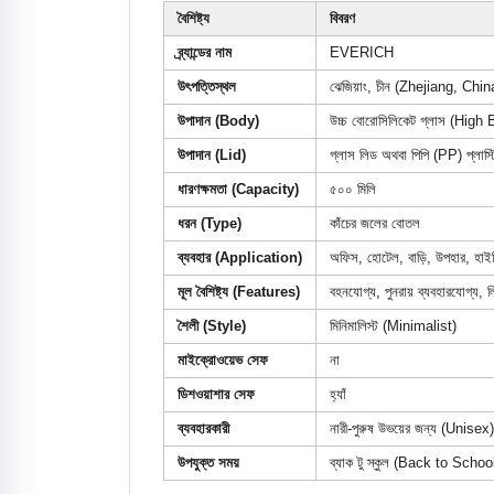
বৈশিষ্ট্য
বিবরণ
ব্র্যান্ডের নাম
EVERICH
উৎপত্তিস্থল
ঝেজিয়াং, চীন (Zhejiang, Chin
উপাদান (Body)
উচ্চ বোরোসিলিকেট গ্লাস (High
উপাদান (Lid)
গ্লাস লিড অথবা পিপি (PP) প্লাস্ট
ধারণক্ষমতা (Capacity)
৫০০ মিলি
ধরন (Type)
কাঁচের জলের বোতল
ব্যবহার (Application)
অফিস, হোটেল, বাড়ি, উপহার, হাইকিং
মূল বৈশিষ্ট্য (Features)
বহনযোগ্য, পুনরায় ব্যবহারযোগ্য,
শৈলী (Style)
মিনিমালিস্ট (Minimalist)
মাইক্রোওয়েভ সেফ
না
ডিশওয়াশার সেফ
হ্যাঁ
ব্যবহারকারী
নারী-পুরুষ উভয়ের জন্য (Unisex)
উপযুক্ত সময়
ব্যাক টু স্কুল (Back to Schoo