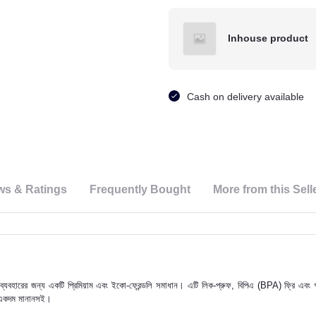
Inhouse product
Cash on delivery available
ws & Ratings
Frequently Bought
More from this Sell
বহারের জন্য একটি প্রিমিয়াম এবং ইকো-ফ্রেন্ডলি সমাধান। এটি লিক-প্রুফ, বিপিএ (BPA) ফ্রি এবং গরম
য একদম মানানসই।