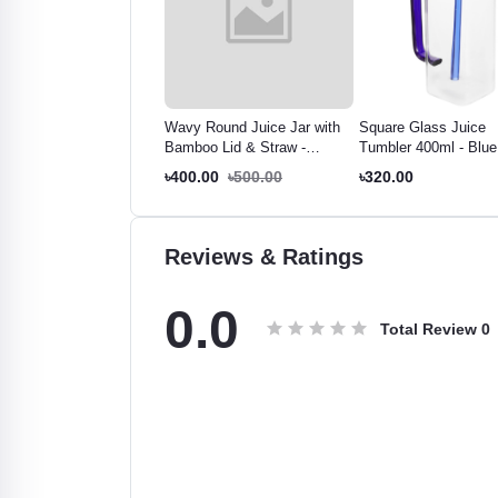
soga glass Juice Can
Wavy Round Juice Jar with
Square Glass Juice
ml
Bamboo Lid & Straw -
Tumbler 400ml - Blue
500ml
Plastic Lid
0.00
৳500.00
৳400.00
৳500.00
৳320.00
Reviews & Ratings
0.0
Total Review
0