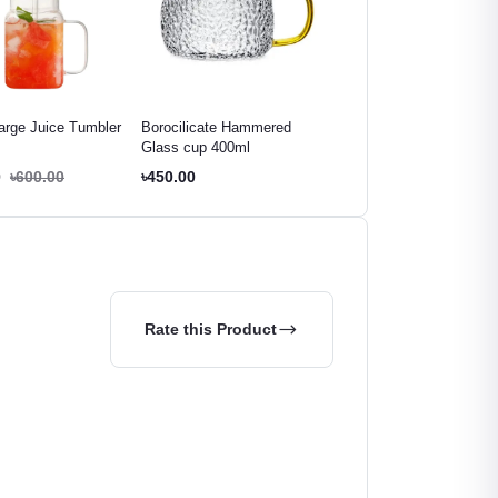
arge Juice Tumbler
Borocilicate Hammered
Double Layer Oval Cup
Glass cup 400ml
200ml
0
৳600.00
৳450.00
৳450.00
Rate this Product