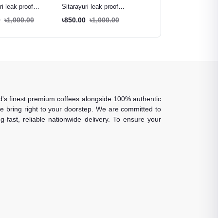
ri leak proof
Sitarayuri leak proof
Davidoff Crema Intense
tumbler purple - 600ml
tumbler rose pink - 600ml
Premium Instant Coffee -
0
৳1,000.00
৳850.00
৳1,000.00
৳980.00
৳1,150.00
90g
rld's finest premium coffees alongside 100% authentic
 we bring right to your doorstep. We are committed to
-fast, reliable nationwide delivery. To ensure your