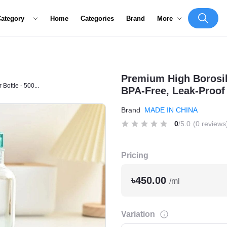
Category
Home
Categories
Brand
More
Bottle - 500...
Premium High Borosili
BPA-Free, Leak-Proof
Brand
MADE IN CHINA
0
/5.0
(0 reviews
Pricing
৳450.00
/ml
Variation