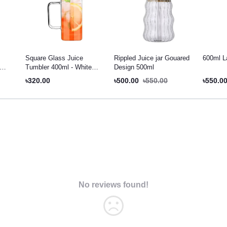
Square Glass Juice
Rippled Juice jar Gouared
600ml L
Tumbler 400ml - White
Design 500ml
Plastic Lid
৳320.00
৳500.00
৳550.00
৳550.0
No reviews found!