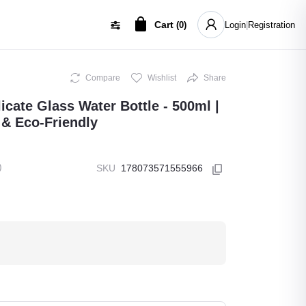
Cart
(
0
)
Login
|
Registration
Compare
Wishlist
Share
cate Glass Water Bottle - 500ml |
 & Eco-Friendly
)
SKU
178073571555966