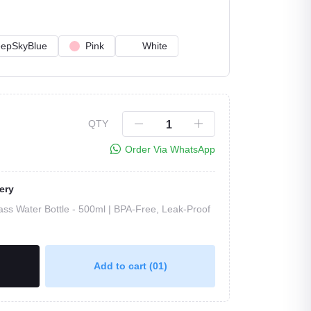
epSkyBlue
Pink
White
Click to Enlarge
QTY
Order Via WhatsApp
ery
ass Water Bottle - 500ml | BPA-Free, Leak-Proof
Add to cart
(01)